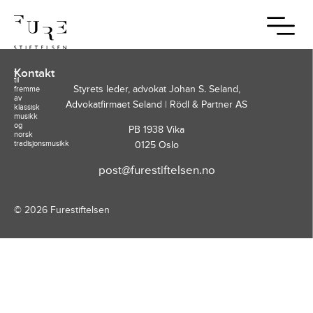
Forfatter:
erik
–
Kontakt
til
Styrets leder, advokat Johan S. Seland,
fremme
av
Advokatfirmaet Seland | Rödl & Partner AS
klassisk
musikk
og
PB 1938 Vika
norsk
tradisjonsmusikk
0125 Oslo
post@furestiftelsen.no
© 2026
Furestiftelsen